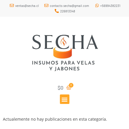
ventas@secha.cl
contacto.secha@gmail.com
+56994382231
226813348
$
0
Actualemente no hay publicaciones en esta categoría.