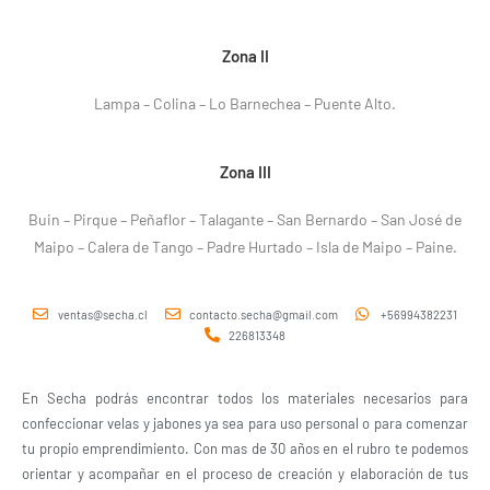
Zona II
Lampa – Colina – Lo Barnechea – Puente Alto.
Zona III
Buin – Pirque – Peñaflor – Talagante – San Bernardo – San José de
Maipo – Calera de Tango – Padre Hurtado – Isla de Maipo – Paine.
ventas@secha.cl
contacto.secha@gmail.com
+56994382231
226813348
En Secha podrás encontrar todos los materiales necesarios para
confeccionar velas y jabones ya sea para uso personal o para comenzar
tu propio emprendimiento. Con mas de 30 años en el rubro te podemos
orientar y acompañar en el proceso de creación y elaboración de tus