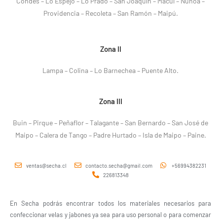
Condes – Lo Espejo – Lo Prado – San Joaquín – Macul – Ñuñoa –
Providencia – Recoleta – San Ramón – Maipú.
Zona II
Lampa – Colina – Lo Barnechea – Puente Alto.
Zona III
Buin – Pirque – Peñaflor – Talagante – San Bernardo – San José de
Maipo – Calera de Tango – Padre Hurtado – Isla de Maipo – Paine.
ventas@secha.cl
contacto.secha@gmail.com
+56994382231
226813348
En Secha podrás encontrar todos los materiales necesarios para
confeccionar velas y jabones ya sea para uso personal o para comenzar