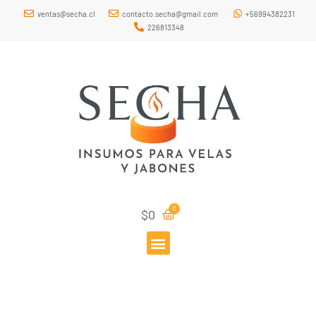
ventas@secha.cl
contacto.secha@gmail.com
+56994382231
226813348
$
0