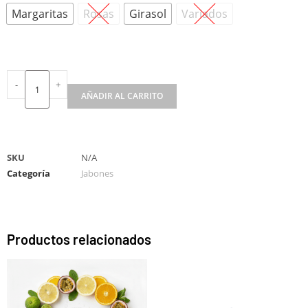
Margaritas
Rosas
Girasol
Variados
-
+
AÑADIR AL CARRITO
A
l
t
SKU
N/A
e
Categoría
Jabones
r
n
a
t
Productos relacionados
i
v
e
: