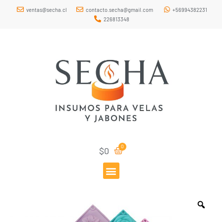
ventas@secha.cl
contacto.secha@gmail.com
+56994382231
226813348
$
0