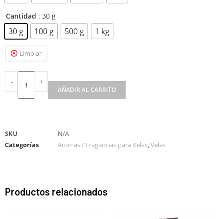
Cantidad
: 30 g
30 g
100 g
500 g
1 kg
Limpiar
-
+
AÑADIR AL CARRITO
A
l
t
SKU
N/A
e
Categorías
Aromas / Fragancias para Velas
,
Velas
r
n
a
t
Productos relacionados
i
v