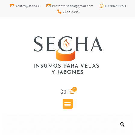
ventas@secha.cl
contacto.secha@gmail.com
+56994382231
226813348
$
0