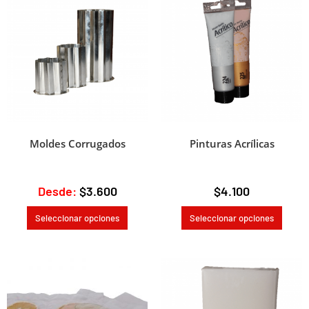
e
:
Moldes Corrugados
Pinturas Acrílicas
Desde:
$
3.600
$
4.100
Seleccionar opciones
Seleccionar opciones