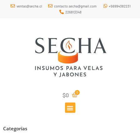
ventas@secha.cl
contacto.secha@gmail.com
+56994382231
226813348
$
0
Categorías