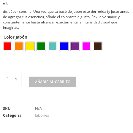
mL
.
¡Es súper sencillo! Una vez que tu base de jabón esté derretida (y justo antes
de agregar tus esencias), añade el colorante a gusto. Revuelve suave y
constantemente hasta alcanzar exactamente la intensidad visual que
imaginas.
Color Jabón
-
+
AÑADIR AL CARRITO
A
l
t
SKU
N/A
e
Categoría
Jabones
r
n