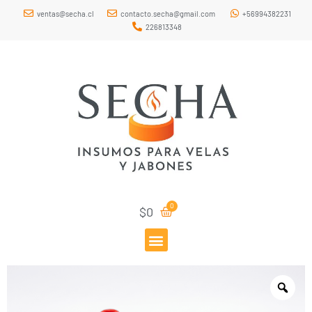
ventas@secha.cl
contacto.secha@gmail.com
+56994382231
226813348
$
0