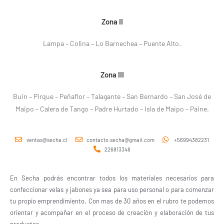
Zona II
Lampa – Colina – Lo Barnechea – Puente Alto.
Zona III
Buin – Pirque – Peñaflor – Talagante – San Bernardo – San José de
Maipo – Calera de Tango – Padre Hurtado – Isla de Maipo – Paine.
ventas@secha.cl
contacto.secha@gmail.com
+56994382231
226813348
En Secha podrás encontrar todos los materiales necesarios para
confeccionar velas y jabones ya sea para uso personal o para comenzar
tu propio emprendimiento. Con mas de 30 años en el rubro te podemos
orientar y acompañar en el proceso de creación y elaboración de tus
productos.