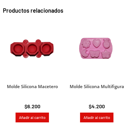
a
t
Productos relacionados
i
v
e
:
Molde Silicona Macetero
Molde Silicona Multifigura
$
6.200
$
4.200
Añadir al carrito
Añadir al carrito