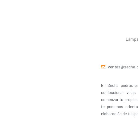
Lampa 
ventas@secha.c
En Secha podrás en
confeccionar velas
comenzar tu propio 
te podemos orient
elaboración de tus p