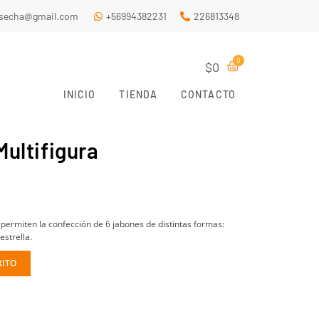
.secha@gmail.com
+56994382231
226813348
$
0
INICIO
TIENDA
CONTACTO
Multifigura
 permiten la confección de 6 jabones de distintas formas:
estrella.
A
RITO
l
t
e