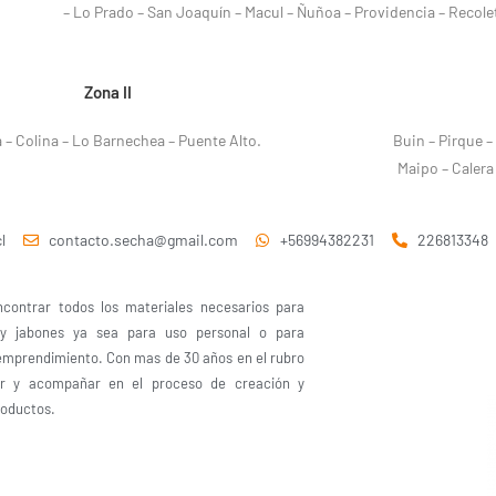
– Lo Prado – San Joaquín – Macul – Ñuñoa – Providencia – Recol
Zona II
– Colina – Lo Barnechea – Puente Alto.
Buin – Pirque –
Maipo – Calera
l
contacto.secha@gmail.com
+56994382231
226813348
contrar todos los materiales necesarios para
 y jabones ya sea para uso personal o para
emprendimiento. Con mas de 30 años en el rubro
ar y acompañar en el proceso de creación y
roductos.