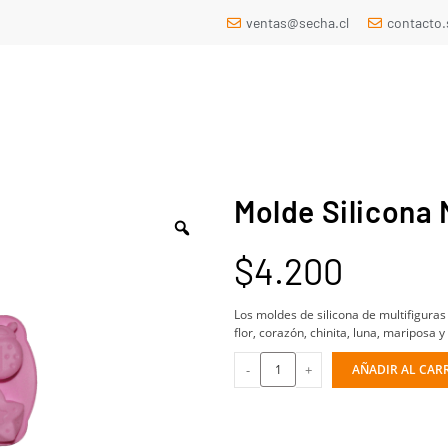
ventas@secha.cl
contacto
Molde Silicona 
$
4.200
Los moldes de silicona de multifiguras
flor, corazón, chinita, luna, mariposa y 
-
+
AÑADIR AL CAR