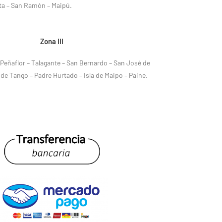
eta – San Ramón – Maipú.
Zona III
 Peñaflor – Talagante – San Bernardo – San José de
 de Tango – Padre Hurtado – Isla de Maipo – Paine.