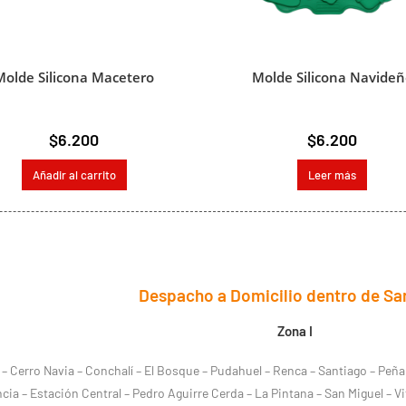
Molde Silicona Macetero
Molde Silicona Navideñ
$
6.200
$
6.200
Añadir al carrito
Leer más
Despacho a Domicilio dentro de Sa
Zona I
os – Cerro Navia – Conchalí – El Bosque – Pudahuel – Renca – Santiago – Peña
ia – Estación Central – Pedro Aguirre Cerda – La Pintana – San Miguel – Vi