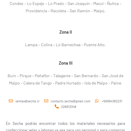
Condes – Lo Espejo – Lo Prado – San Joaquín – Macul – Ñuñoa –
Providencia – Recoleta – San Ramón – Maipú.
Zona II
Lampa – Colina – Lo Barnechea – Puente Alto.
Zona III
Buin – Pirque – Peñaflor – Talagante – San Bernardo – San José de
Maipo – Calera de Tango – Padre Hurtado – Isla de Maipo – Paine.
ventas@secha.cl
contacto.secha@gmail.com
+56994382231
226813348
En Secha podrás encontrar todos los materiales necesarios para
confeccionar velas y jabones ya sea para uso personal o para comenzar