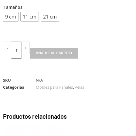
Tamaños
9 cm
11 cm
21 cm
-
+
AÑADIR AL CARRITO
A
l
t
SKU
N/A
e
Categorías
Moldes para Fanales
,
Velas
r
n
a
t
Productos relacionados
i
v