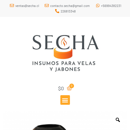
ventas@secha.cl
contacto.secha@gmail.com
+56994382231
226813348
$
0