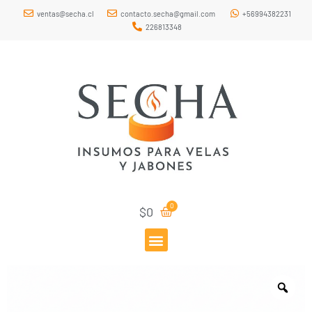
ventas@secha.cl
contacto.secha@gmail.com
+56994382231
226813348
$
0