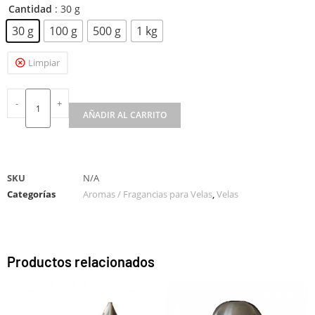
Cantidad
: 30 g
30 g
100 g
500 g
1 kg
Limpiar
-
+
AÑADIR AL CARRITO
A
l
t
SKU
N/A
e
Categorías
Aromas / Fragancias para Velas
,
Velas
r
n
a
t
Productos relacionados
i
v
e