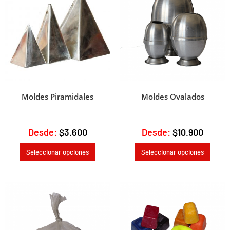
:
Moldes Piramidales
Moldes Ovalados
Desde:
$
3.600
Desde:
$
10.900
Seleccionar opciones
Seleccionar opciones