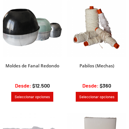
v
e
:
Moldes de Fanal Redondo
Pabilos (Mechas)
Desde:
$
12.500
Desde:
$
360
Seleccionar opciones
Seleccionar opciones