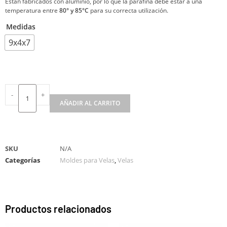
Están fabricados con aluminio, por lo que la parafina debe estar a una
temperatura entre
80° y 85°C
para su correcta utilización.
Medidas
9x4x7
-
+
AÑADIR AL CARRITO
A
l
t
SKU
N/A
e
Categorías
Moldes para Velas
,
Velas
r
n
a
t
Productos relacionados
i