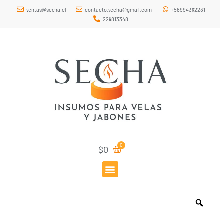
ventas@secha.cl
contacto.secha@gmail.com
+56994382231
226813348
$
0