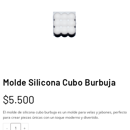
Molde Silicona Cubo Burbuja
$
5.500
El molde de silicona cubo burbuja es un molde para velas y jabones, perfecto
para crear piezas únicas con un toque moderno y divertido.
-
+