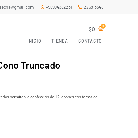
.secha@gmail.com
+56994382231
226813348
$
0
INICIO
TIENDA
CONTACTO
 Cono Truncado
cados permiten la confección de 12 jabones con forma de