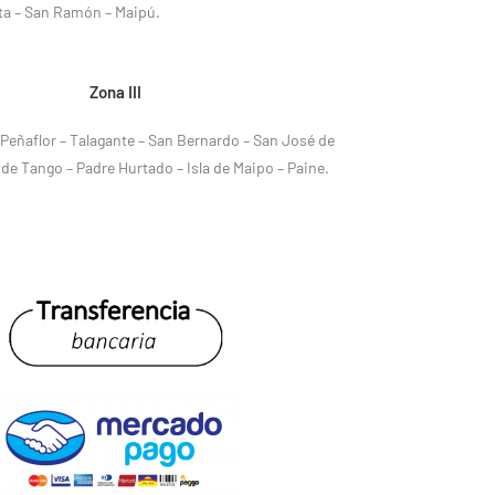
eta – San Ramón – Maipú.
Zona III
 Peñaflor – Talagante – San Bernardo – San José de
 de Tango – Padre Hurtado – Isla de Maipo – Paine.