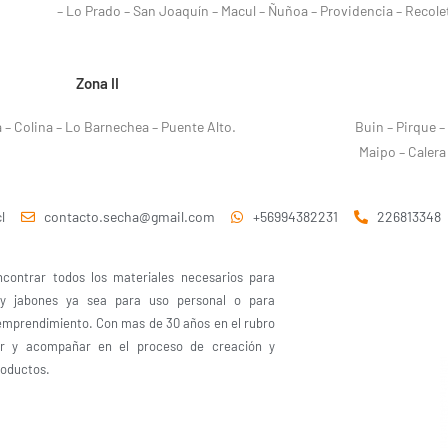
– Lo Prado – San Joaquín – Macul – Ñuñoa – Providencia – Recol
Zona II
– Colina – Lo Barnechea – Puente Alto.
Buin – Pirque –
Maipo – Calera
l
contacto.secha@gmail.com
+56994382231
226813348
contrar todos los materiales necesarios para
 y jabones ya sea para uso personal o para
emprendimiento. Con mas de 30 años en el rubro
ar y acompañar en el proceso de creación y
roductos.