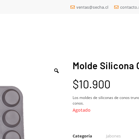
ventas@secha.cl
contacto
Molde Silicona
$
10.900
Los moldes de siliconas de conos trun
conos.
Agotado
Categoría
Jabones