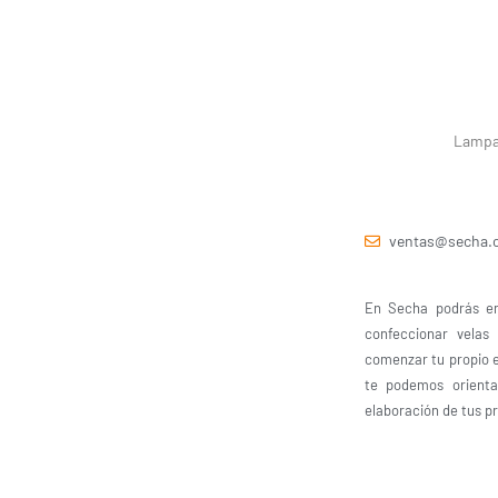
Lampa 
ventas@secha.c
En Secha podrás en
confeccionar velas
comenzar tu propio 
te podemos orient
elaboración de tus p